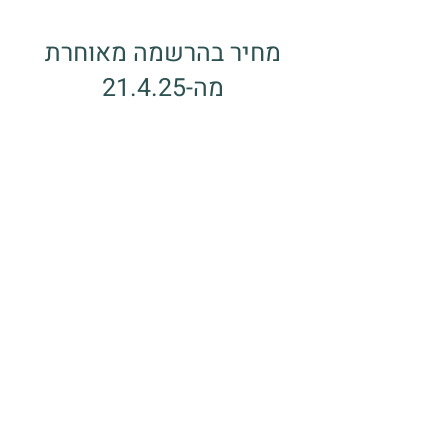
מחיר בהרשמה מאוחרת
מה-21.4.25
לינה במרחב משותף - ₪1,110
לינה בחדר - ₪1,310
*ללא לינה- 1,010 ₪
הבטחת מקומכם בסדנה מותנית בהסדרת
תשלום (ניתן לחלק לשני תשלומים בכרטיס
אשראי). לא ניתן להשתתף בסדנה באופן
חלקי. מחיר הסדנה כולל את כל פעילויות
הסדנה, 3 ארוחות ולינה. במקרה של ביטול
השתתפות עד ה-6.4.25 יינתן החזר כספי
מלא, בניכוי 400 ש"ח דמי רישום. במקרה
של ביטול השתתפות החל מה-7.4.25, לא
יינתן החזר כספי